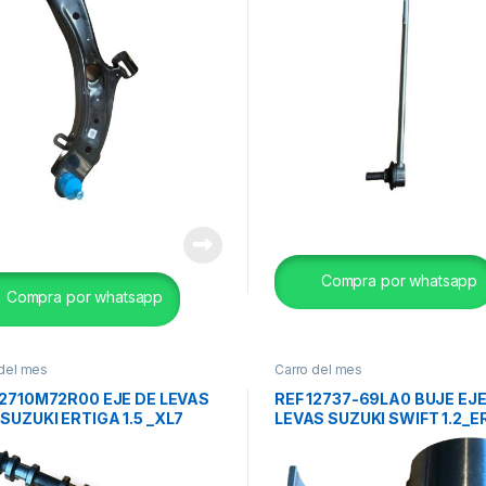
Compra por whatsapp
Compra por whatsapp
 del mes
Carro del mes
12710M72R00 EJE DE LEVAS
REF 12737-69LA0 BUJE EJ
SUZUKI ERTIGA 1.5 _XL7
LEVAS SUZUKI SWIFT 1.2_E
ENO 1.5 _FRONX ORIG.
1.4_BALENO 1.4_CELERIO OR