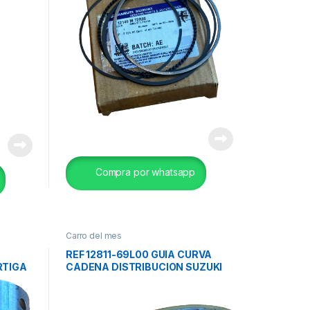
Compra por whatsapp
Carro del mes
E
REF 12811-69L00 GUIA CURVA
RTIGA
CADENA DISTRIBUCION SUZUKI
IG.
ERTIGA 1.4 _BALENO 1.4 ORIG