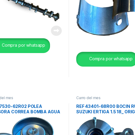
Compra por whatsapp
Compra por whatsapp
 del mes
Carro del mes
17530-62R02 POLEA
REF 43401-68R00 BOCIN 
SORA CORREA BOMBA AGUA
SUZUKI ERTIGA 1.5 18_ ORIG
KI ERTIGA 1.5 _BALENO 1.5
NX ORIG