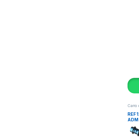
Carro
REF 
ADM 
_BAL