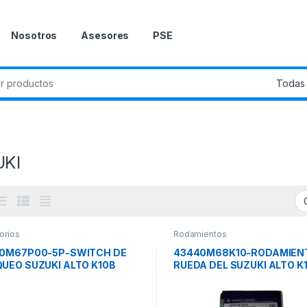
Nosotros
Asesores
PSE
KI
orios
Rodamientos
0M67P00-5P-SWITCH DE
43440M68K10-RODAMIEN
UEO SUZUKI ALTO K10B
RUEDA DEL SUZUKI ALTO K
.
/ALTO 800/CELERIO ORIG.