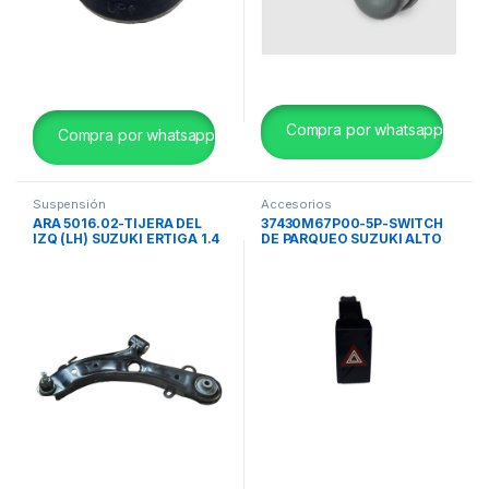
Compra por whatsapp
Compra por whatsapp
Suspensión
Accesorios
ARA 5016.02-TIJERA DEL
37430M67P00-5P-SWITCH
IZQ (LH) SUZUKI ERTIGA 1.4
DE PARQUEO SUZUKI ALTO
12>18 ORIG.
K10B ORIG.