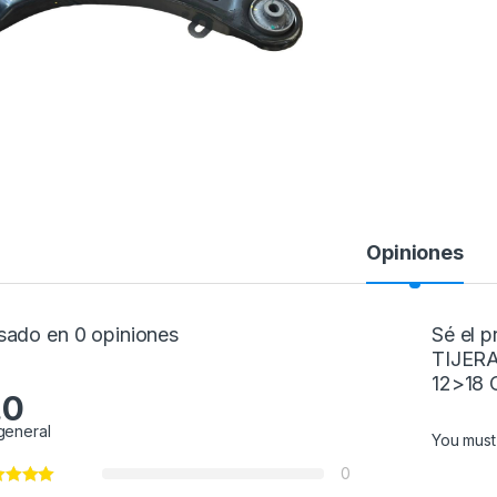
Opiniones
sado en 0 opiniones
Sé el 
TIJERA
12>18 
.0
general
You mus
0