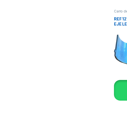
Carro d
REF 1
EJE L
1.2_E
1.4_CE