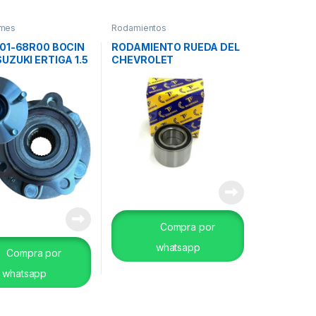
 mes
Rodamientos
401-68R00 BOCIN
RODAMIENTO RUEDA DEL
UZUKI ERTIGA 1.5
CHEVROLET
.
ALTO/WAGON
AR/CELERIO TP
Compra por
whatsapp
Compra por
whatsapp