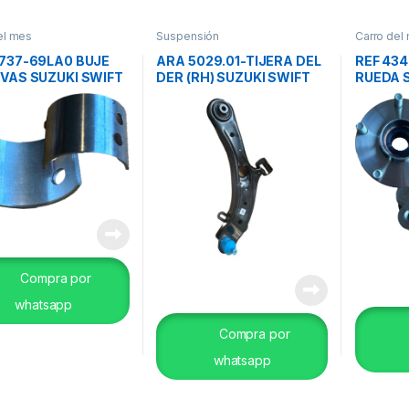
el mes
Suspensión
Carro del
2737-69LA0 BUJE
ARA 5029.01-TIJERA DEL
REF 43
EVAS SUZUKI SWIFT
DER (RH) SUZUKI SWIFT
RUEDA S
RTIGA 1.4_BALENO
1.2 /DZIRE 1.2 ORIG.
18_ ORIG
LERIO ORIG.
Compra por
whatsapp
Compra por
whatsapp