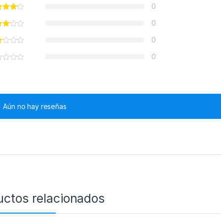
0
0
0
0
Aún no hay reseñas
uctos relacionados