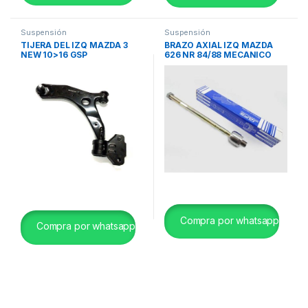
Suspensión
Suspensión
TIJERA DEL IZQ MAZDA 3
BRAZO AXIAL IZQ MAZDA
NEW 10>16 GSP
626 NR 84/88 MECANICO
JAFS AT-10311
Compra por whatsapp
Compra por whatsapp