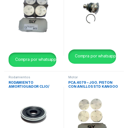
Compra por whatsapp
Compra por whatsapp
Rodamientos
Motor
RODAMIENTO
PCA.4079 – JGO. PISTON
AMORTIGUADOR CLIO/
CON ANILLOS STD KANGOO
SYMBOL /MEGAN /TWINGO
/SYMBOL 1.4 8V K7J 79.5
mm SULOY