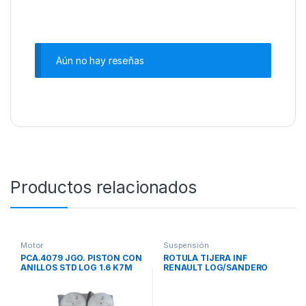
Aún no hay reseñas
Productos relacionados
Motor
Suspensión
PCA.4079 JGO. PISTON CON
ROTULA TIJERA INF
ANILLOS STD LOG 1.6 K7M
RENAULT LOG/SANDERO
/CLIO 1.6 8V /MEG 98>00
1.4/1.6/MEG II CBU
/SANDERO SULOY