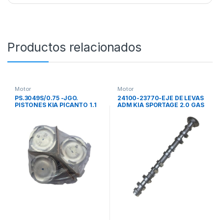
Productos relacionados
Motor
Motor
PS.3049S/0.75 -JGO.
24100-23770-EJE DE LEVAS
PISTONES KIA PICANTO 1.1
ADM KIA SPORTAGE 2.0 GAS
ION 12V (3 CILINDROS) 0.,75
04>09 /CERATO 2.0 04>12
SULOY
CARENS III 2.0 H&Q