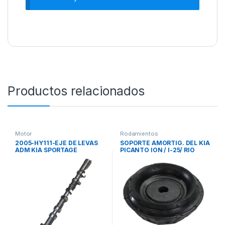
Productos relacionados
Motor
Rodamientos
2005-HY111-EJE DE LEVAS
SOPORTE AMORTIG. DEL KIA
ADM KIA SPORTAGE
PICANTO ION / I-25/ RIO
REVOLUTION 2.0 GAS 10>15
SPICE 13> SOUL/I 37317
H&Q