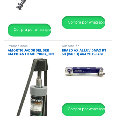
Compra por whatsapp
Compra por whatsapp
Promociones
Suspensión
AMORTIGUADOR DEL DER
BRAZO AXIAL LUV DMAX RT
KIA PICANTO MORNING_ION
50 (ISUZU) 4X4 2015 JASF
12_ CORVEN REF 34801G
(R.O 17.5)
Compra por whatsapp