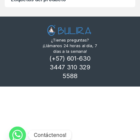
¿Tienes preguntas?
¡Llámanos 24 horas al día, 7
días a la semana!
(+57) 601-630
3447 310 329
5588
Contáctenos!