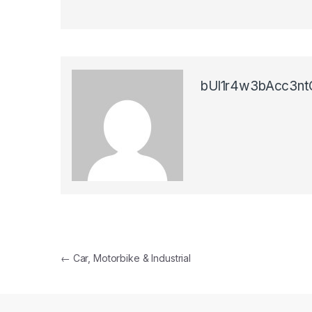
bUl1r4w3bAcc3nt
←
Car, Motorbike & Industrial