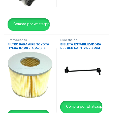
Compra por whatsapp
Promociones
Suspensión
FILTRO PARA AIRE TOYOTA
BIELETA ESTABILIZADORA
HYLUX 97_06 2.4_2.7_3.4
DEL DER CAPTIVA 2.4 283
RZN150_140 TOYOFIL
CM H&Q
TA6044
Compra por whatsapp